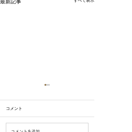
すべて表示
最新記事
2026年6月のレッスン予定
2026年5月の
6、13、20が通常土曜日レッ
土曜日は２日も含
スン、28はイレギュラーで日
スン予定です。 
コメント
曜日レッスン予定です。 場所
い致します。
や時間は一緒です。 よろしく
お願い致します。
コメントを追加…