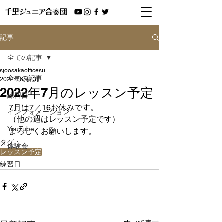
記事
全ての記事
sjoosakaofficesu
全ての記事
2022年6月23日
2022年7月のレッスン予定
練習日
7月は7／16お休みです。
インフォメーション
（他の週はレッスン予定です）
YouTube
よろしくお願いします。
タグ：
体験会
レッスン予定
練習日