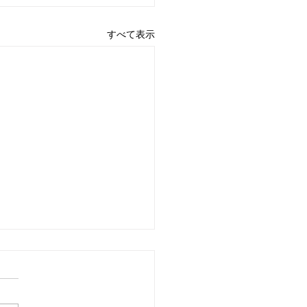
すべて表示
26年5月のレッスン予定
日は２日も含め毎週レッスン
です。 よろしくお願い致し