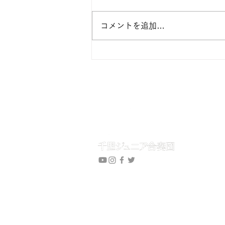
日 (場所が千里ニュータウンプ
ラザ内千里市民センター多目的ホ
コメントを追加…
ール) 7/18土 通常通り小野原図
書館 7/25 土 通常通り になりま
す。 よろしくお願い致します。
プライバシーポリシー