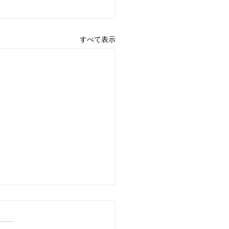
すべて表示
26年5月のレッスン予定
日は２日も含め毎週レッスン